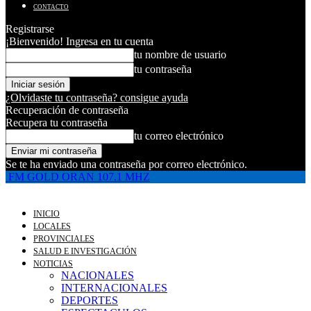
CONTACTO
Registrarse
¡Bienvenido! Ingresa en tu cuenta
tu nombre de usuario
tu contraseña
¿Olvidaste tu contraseña? consigue ayuda
Recuperación de contraseña
Recupera tu contraseña
tu correo electrónico
Se te ha enviado una contraseña por correo electrónico.
FM GOLD ORAN 107.1 MHZ
INICIO
LOCALES
PROVINCIALES
SALUD E INVESTIGACIÓN
NOTICIAS
NACIONALES
INTERNACIONALES
DEPORTES