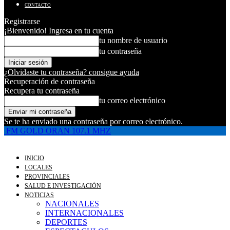
CONTACTO
Registrarse
¡Bienvenido! Ingresa en tu cuenta
tu nombre de usuario
tu contraseña
¿Olvidaste tu contraseña? consigue ayuda
Recuperación de contraseña
Recupera tu contraseña
tu correo electrónico
Se te ha enviado una contraseña por correo electrónico.
FM GOLD ORAN 107.1 MHZ
INICIO
LOCALES
PROVINCIALES
SALUD E INVESTIGACIÓN
NOTICIAS
NACIONALES
INTERNACIONALES
DEPORTES