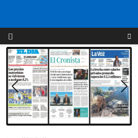
FM
GOLD
ORAN
107.1