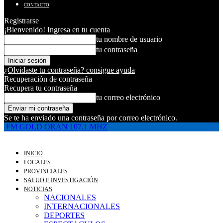
CONTACTO
Registrarse
¡Bienvenido! Ingresa en tu cuenta
tu nombre de usuario
tu contraseña
¿Olvidaste tu contraseña? consigue ayuda
Recuperación de contraseña
Recupera tu contraseña
tu correo electrónico
Se te ha enviado una contraseña por correo electrónico.
FM GOLD ORAN 107.1 MHZ
INICIO
LOCALES
PROVINCIALES
SALUD E INVESTIGACIÓN
NOTICIAS
NACIONALES
INTERNACIONALES
DEPORTES