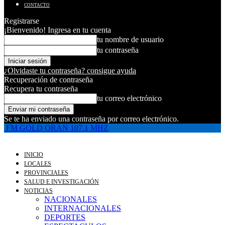
CONTACTO
Registrarse
¡Bienvenido! Ingresa en tu cuenta
tu nombre de usuario
tu contraseña
¿Olvidaste tu contraseña? consigue ayuda
Recuperación de contraseña
Recupera tu contraseña
tu correo electrónico
Se te ha enviado una contraseña por correo electrónico.
FM GOLD ORAN 107.1 MHZ
INICIO
LOCALES
PROVINCIALES
SALUD E INVESTIGACIÓN
NOTICIAS
NACIONALES
INTERNACIONALES
DEPORTES