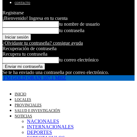
CONTACTO
Registrarse
¡Bienvenido! Ingresa en tu cuenta
tu nombre de usuario
tu contraseña
¿Olvidaste tu contraseña? consigue ayuda
Recuperación de contraseña
Recupera tu contraseña
tu correo electrónico
Se te ha enviado una contraseña por correo electrónico.
FM GOLD ORAN 107.1 MHZ
INICIO
LOCALES
PROVINCIALES
SALUD E INVESTIGACIÓN
NOTICIAS
NACIONALES
INTERNACIONALES
DEPORTES