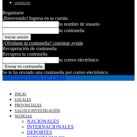
CONTACTO
Registrarse
¡Bienvenido! Ingresa en tu cuenta
tu nombre de usuario
tu contraseña
¿Olvidaste tu contraseña? consigue ayuda
Recuperación de contraseña
Recupera tu contraseña
tu correo electrónico
Se te ha enviado una contraseña por correo electrónico.
FM GOLD ORAN 107.1 MHZ
INICIO
LOCALES
PROVINCIALES
SALUD E INVESTIGACIÓN
NOTICIAS
NACIONALES
INTERNACIONALES
DEPORTES