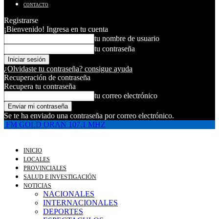
CONTACTO
Registrarse
¡Bienvenido! Ingresa en tu cuenta
tu nombre de usuario
tu contraseña
¿Olvidaste tu contraseña? consigue ayuda
Recuperación de contraseña
Recupera tu contraseña
tu correo electrónico
Se te ha enviado una contraseña por correo electrónico.
FM GOLD ORAN 107.1 MHZ
INICIO
LOCALES
PROVINCIALES
SALUD E INVESTIGACIÓN
NOTICIAS
NACIONALES
INTERNACIONALES
DEPORTES