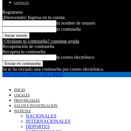
CONTACTO
Registrarse
¡Bienvenido! Ingresa en tu cuenta
tu nombre de usuario
tu contraseña
¿Olvidaste tu contraseña? consigue ayuda
Recuperación de contraseña
Recupera tu contraseña
tu correo electrónico
Se te ha enviado una contraseña por correo electrónico.
FM GOLD ORAN 107.1 MHZ
INICIO
LOCALES
PROVINCIALES
SALUD E INVESTIGACIÓN
NOTICIAS
NACIONALES
INTERNACIONALES
DEPORTES