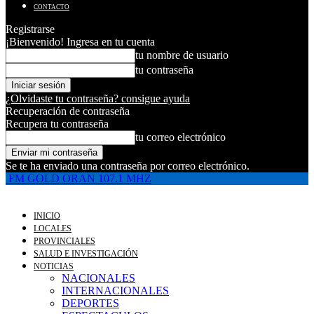
CONTACTO
Registrarse
¡Bienvenido! Ingresa en tu cuenta
tu nombre de usuario
tu contraseña
¿Olvidaste tu contraseña? consigue ayuda
Recuperación de contraseña
Recupera tu contraseña
tu correo electrónico
Se te ha enviado una contraseña por correo electrónico.
FM GOLD ORAN 107.1 MHZ
INICIO
LOCALES
PROVINCIALES
SALUD E INVESTIGACIÓN
NOTICIAS
NACIONALES
INTERNACIONALES
DEPORTES