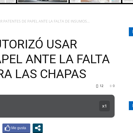
 PATENTES DE PAPEL ANTE LA FALTA DE INSUMOS...
107.1
UTORIZÓ USAR
PEL ANTE LA FALTA
MHZ
RA LAS CHAPAS
12
0
x1