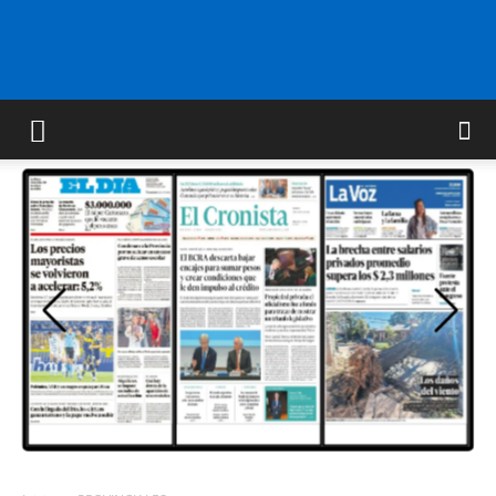
FM
GOLD
ORAN
107.1