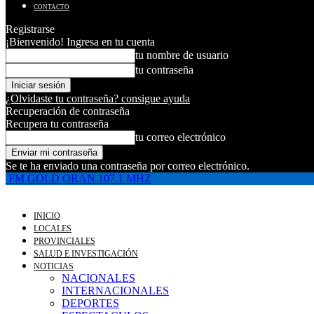
CONTACTO
Registrarse
¡Bienvenido! Ingresa en tu cuenta
tu nombre de usuario
tu contraseña
¿Olvidaste tu contraseña? consigue ayuda
Recuperación de contraseña
Recupera tu contraseña
tu correo electrónico
Se te ha enviado una contraseña por correo electrónico.
FM GOLD ORAN 107.1 MHZ
INICIO
LOCALES
PROVINCIALES
SALUD E INVESTIGACIÓN
NOTICIAS
NACIONALES
INTERNACIONALES
DEPORTES