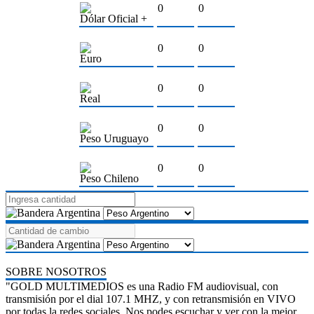
0
0
Dólar Oficial +
0
0
Euro
0
0
Real
0
0
Peso Uruguayo
0
0
Peso Chileno
SOBRE NOSOTROS
"GOLD MULTIMEDIOS es una Radio FM audiovisual, con
transmisión por el dial 107.1 MHZ, y con retransmisión en VIVO
por todas la redes sociales. Nos podes escuchar y ver con la mejor