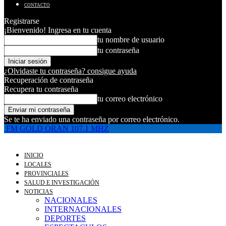
CONTACTO
Registrarse
¡Bienvenido! Ingresa en tu cuenta
tu nombre de usuario
tu contraseña
¿Olvidaste tu contraseña? consigue ayuda
Recuperación de contraseña
Recupera tu contraseña
tu correo electrónico
Se te ha enviado una contraseña por correo electrónico.
FM GOLD ORAN 107.1 MHZ
INICIO
LOCALES
PROVINCIALES
SALUD E INVESTIGACIÓN
NOTICIAS
NACIONALES
INTERNACIONALES
DEPORTES