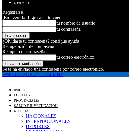
CONTACTO
Registrarse
¡Bienvenido! Ingresa en tu cuenta
tu nombre de usuario
tu contraseña
¿Olvidaste tu contraseña? consigue ayuda
Recuperación de contraseña
Recupera tu contraseña
tu correo electrónico
Se te ha enviado una contraseña por correo electrónico.
FM GOLD ORAN 107.1 MHZ
INICIO
LOCALES
PROVINCIALES
SALUD E INVESTIGACIÓN
NOTICIAS
NACIONALES
INTERNACIONALES
DEPORTES