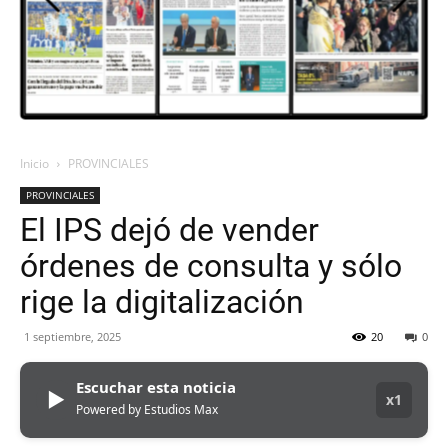
ORAN
107.1
Inicio
PROVINCIALES
PROVINCIALES
MHZ
El IPS dejó de vender
órdenes de consulta y sólo
rige la digitalización
1 septiembre, 2025
20
0
Escuchar esta noticia
▶
x1
Powered by Estudios Max