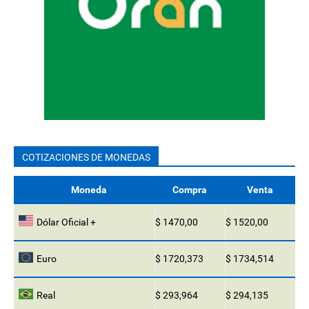
COTIZACIONES DE MONEDAS
Moneda
Compra
Venta
Dólar Oficial +
$ 1470,00
$ 1520,00
Euro
$ 1720,373
$ 1734,514
Real
$ 293,964
$ 294,135