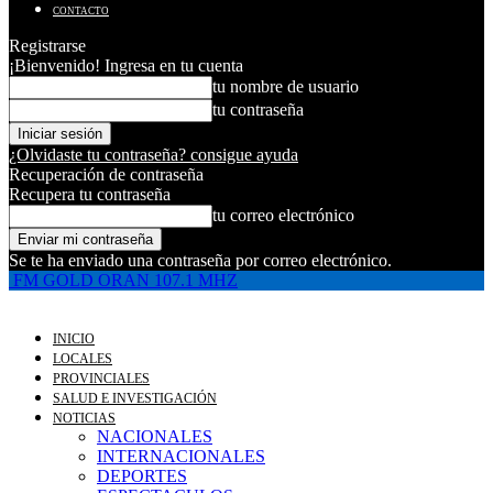
CONTACTO
Registrarse
¡Bienvenido! Ingresa en tu cuenta
tu nombre de usuario
tu contraseña
¿Olvidaste tu contraseña? consigue ayuda
Recuperación de contraseña
Recupera tu contraseña
tu correo electrónico
Se te ha enviado una contraseña por correo electrónico.
FM GOLD ORAN 107.1 MHZ
INICIO
LOCALES
PROVINCIALES
SALUD E INVESTIGACIÓN
NOTICIAS
NACIONALES
INTERNACIONALES
DEPORTES