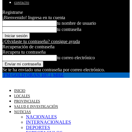
CONTACTO
Registrarse
¡Bienvenido! Ingresa en tu cuenta
tu nombre de usuario
tu contraseña
¿Olvidaste tu contraseña? consigue ayuda
Recuperación de contraseña
Recupera tu contraseña
tu correo electrónico
Se te ha enviado una contraseña por correo electrónico.
FM GOLD ORAN 107.1 MHZ
INICIO
LOCALES
PROVINCIALES
SALUD E INVESTIGACIÓN
NOTICIAS
NACIONALES
INTERNACIONALES
DEPORTES