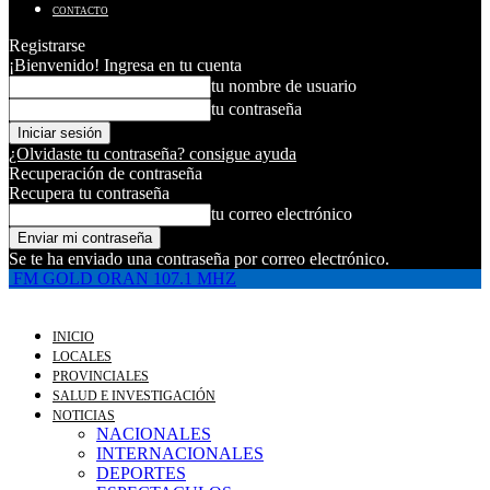
CONTACTO
Registrarse
¡Bienvenido! Ingresa en tu cuenta
tu nombre de usuario
tu contraseña
¿Olvidaste tu contraseña? consigue ayuda
Recuperación de contraseña
Recupera tu contraseña
tu correo electrónico
Se te ha enviado una contraseña por correo electrónico.
FM GOLD ORAN 107.1 MHZ
INICIO
LOCALES
PROVINCIALES
SALUD E INVESTIGACIÓN
NOTICIAS
NACIONALES
INTERNACIONALES
DEPORTES