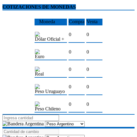
COTIZACIONES DE MONEDAS
Moneda
Compra
Venta
0
0
Dólar Oficial +
0
0
Euro
0
0
Real
0
0
Peso Uruguayo
0
0
Peso Chileno