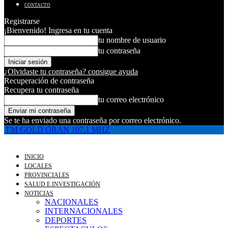
CONTACTO
Registrarse
¡Bienvenido! Ingresa en tu cuenta
tu nombre de usuario
tu contraseña
¿Olvidaste tu contraseña? consigue ayuda
Recuperación de contraseña
Recupera tu contraseña
tu correo electrónico
Se te ha enviado una contraseña por correo electrónico.
FM GOLD ORAN 107.1 MHZ
INICIO
LOCALES
PROVINCIALES
SALUD E INVESTIGACIÓN
NOTICIAS
NACIONALES
INTERNACIONALES
DEPORTES