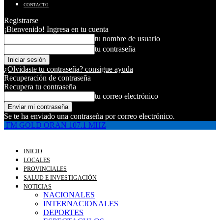
CONTACTO
Registrarse
¡Bienvenido! Ingresa en tu cuenta
tu nombre de usuario
tu contraseña
¿Olvidaste tu contraseña? consigue ayuda
Recuperación de contraseña
Recupera tu contraseña
tu correo electrónico
Se te ha enviado una contraseña por correo electrónico.
FM GOLD ORAN 107.1 MHZ
INICIO
LOCALES
PROVINCIALES
SALUD E INVESTIGACIÓN
NOTICIAS
NACIONALES
INTERNACIONALES
DEPORTES