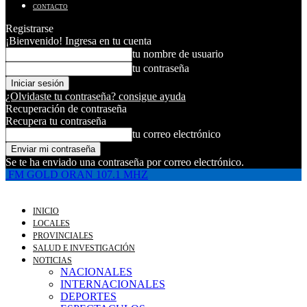
CONTACTO
Registrarse
¡Bienvenido! Ingresa en tu cuenta
tu nombre de usuario
tu contraseña
¿Olvidaste tu contraseña? consigue ayuda
Recuperación de contraseña
Recupera tu contraseña
tu correo electrónico
Se te ha enviado una contraseña por correo electrónico.
FM GOLD ORAN 107.1 MHZ
INICIO
LOCALES
PROVINCIALES
SALUD E INVESTIGACIÓN
NOTICIAS
NACIONALES
INTERNACIONALES
DEPORTES