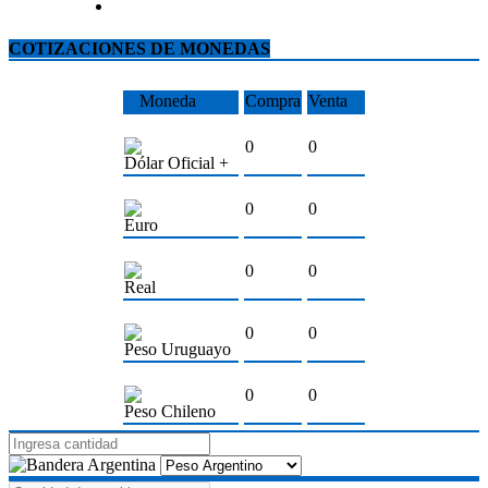
COTIZACIONES DE MONEDAS
Moneda
Compra
Venta
0
0
Dólar Oficial +
0
0
Euro
0
0
Real
0
0
Peso Uruguayo
0
0
Peso Chileno