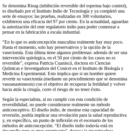
Se denomina Risug (inhibición reversible del esperma bajo control),
es diseñado por el Instituto Indio de Tecnología y ya completó una
serie de ensayos: las pruebas, realizadas en 300 voluntarios,
exhibieron una eficacia del 97 por ciento. En la actualidad, aguardan
la autorización del ente regulatorio indio para poder comenzar a
pensar en la fabricación a escala industrial.
“En lo que es anticoncepción masculina realmente hay muy poco.
Hasta el momento, solo hay preservativos y la opción de la
vasectomía. Esta última tiene algunos problemas: además de ser una
intervención quirúrgica, en el 50 por ciento de los casos no es
reversible”, expresa Patricia Cuaniscú, doctora en Ciencias
Químicas e Investigadora del Conicet en el Instituto de Biología y
Medicina Experimental. Esto implica que si un hombre quiere
revertir su vasectomía (mediante un procedimiento que se denomina
vasoanastomosis) con el objetivo de recuperar la fertilidad y volver
hacia atrás la cirugía, corre el riesgo de no tener éxito.
Según la especialista, al no cumplir con esta condición de
reversibilidad, no puede considerarse realmente un método
anticonceptivo. El diseño indio, de mostrar esta capacidad de
reversión, podría implicar una revolución para la salud reproductiva
y, en específico, un punto de inflexión en el escenario de los
métodos de anticoncepción. “El diseño indio todavía está en
desarrollo pero es muy promisorio”, destaca la investigadora.