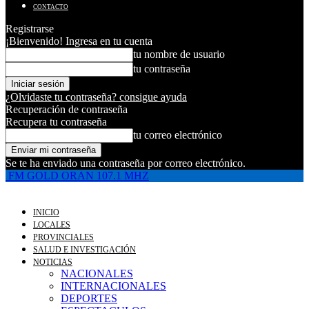
CONTACTO
Registrarse
¡Bienvenido! Ingresa en tu cuenta
tu nombre de usuario
tu contraseña
¿Olvidaste tu contraseña? consigue ayuda
Recuperación de contraseña
Recupera tu contraseña
tu correo electrónico
Se te ha enviado una contraseña por correo electrónico.
FM GOLD ORAN 107.1 MHZ
INICIO
LOCALES
PROVINCIALES
SALUD E INVESTIGACIÓN
NOTICIAS
NACIONALES
INTERNACIONALES
DEPORTES