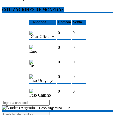
COTIZACIONES DE MONEDAS
Moneda
Compra
Venta
0
0
Dólar Oficial +
0
0
Euro
0
0
Real
0
0
Peso Uruguayo
0
0
Peso Chileno