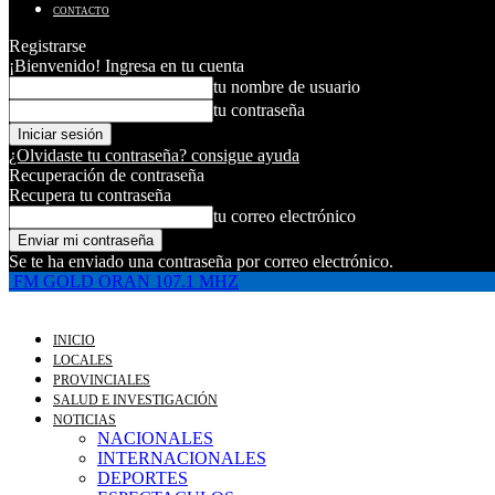
CONTACTO
Registrarse
¡Bienvenido! Ingresa en tu cuenta
tu nombre de usuario
tu contraseña
¿Olvidaste tu contraseña? consigue ayuda
Recuperación de contraseña
Recupera tu contraseña
tu correo electrónico
Se te ha enviado una contraseña por correo electrónico.
FM GOLD ORAN 107.1 MHZ
INICIO
LOCALES
PROVINCIALES
SALUD E INVESTIGACIÓN
NOTICIAS
NACIONALES
INTERNACIONALES
DEPORTES