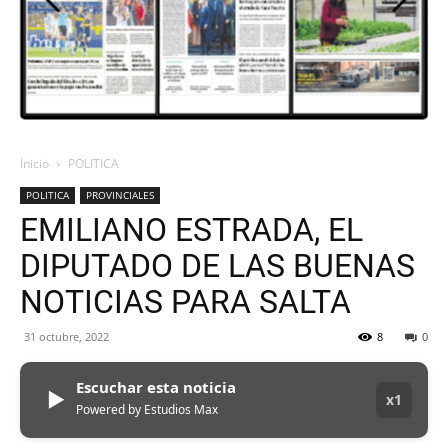
ORAN
107.1
Inicio
POLITICA
POLITICA
PROVINCIALES
MHZ
EMILIANO ESTRADA, EL
DIPUTADO DE LAS BUENAS
NOTICIAS PARA SALTA
31 octubre, 2022
8
0
Escuchar esta noticia
▶
x1
Powered by Estudios Max