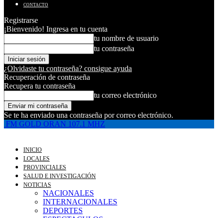
CONTACTO
Registrarse
¡Bienvenido! Ingresa en tu cuenta
tu nombre de usuario
tu contraseña
¿Olvidaste tu contraseña? consigue ayuda
Recuperación de contraseña
Recupera tu contraseña
tu correo electrónico
Se te ha enviado una contraseña por correo electrónico.
FM GOLD ORAN 107.1 MHZ
INICIO
LOCALES
PROVINCIALES
SALUD E INVESTIGACIÓN
NOTICIAS
NACIONALES
INTERNACIONALES
DEPORTES