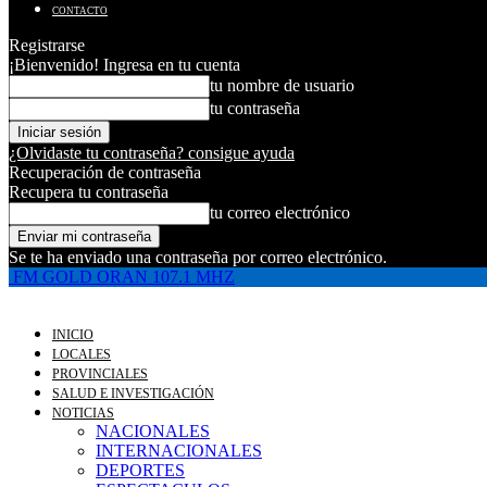
CONTACTO
Registrarse
¡Bienvenido! Ingresa en tu cuenta
tu nombre de usuario
tu contraseña
¿Olvidaste tu contraseña? consigue ayuda
Recuperación de contraseña
Recupera tu contraseña
tu correo electrónico
Se te ha enviado una contraseña por correo electrónico.
FM GOLD ORAN 107.1 MHZ
INICIO
LOCALES
PROVINCIALES
SALUD E INVESTIGACIÓN
NOTICIAS
NACIONALES
INTERNACIONALES
DEPORTES