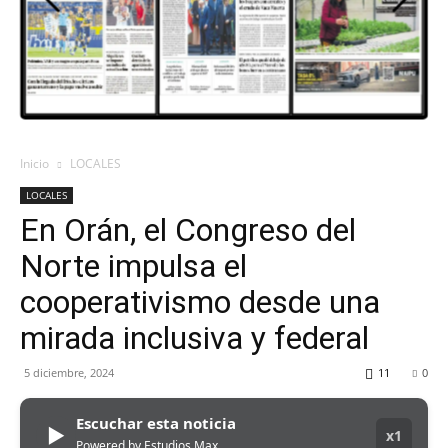
ORAN
107.1
Inicio
LOCALES
LOCALES
MHZ
En Orán, el Congreso del
Norte impulsa el
cooperativismo desde una
mirada inclusiva y federal
5 diciembre, 2024
11
0
Escuchar esta noticia
▶
x1
Powered by Estudios Max