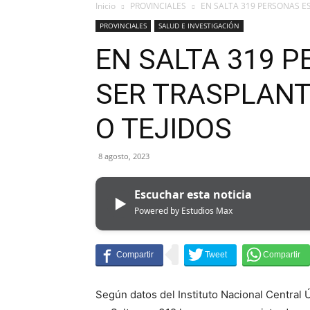
Inicio
PROVINCIALES
EN SALTA 319 PERSONAS E
PROVINCIALES
SALUD E INVESTIGACIÓN
EN SALTA 319 
SER TRASPLAN
O TEJIDOS
8 agosto, 2023
Escuchar esta noticia
▶
Powered by Estudios Max
Según datos del Instituto Nacional Central