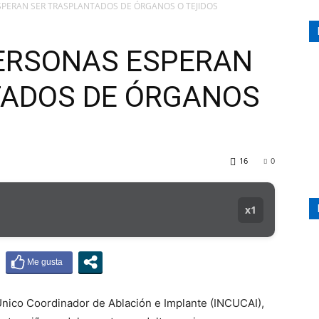
SPERAN SER TRASPLANTADOS DE ÓRGANOS O TEJIDOS
PERSONAS ESPERAN
107.1
TADOS DE ÓRGANOS
16
0
MHZ
x1
 Único Coordinador de Ablación e Implante (INCUCAI),