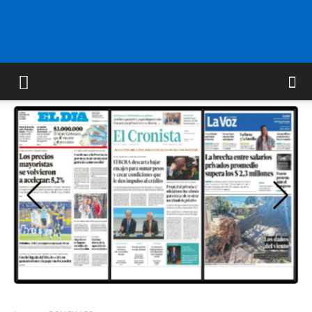
FM
GOLD
ORAN
107.1