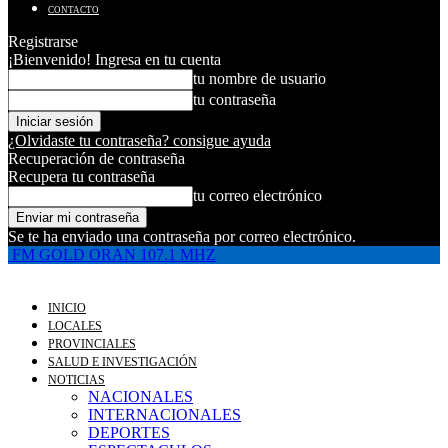
CONTACTO
Registrarse
¡Bienvenido! Ingresa en tu cuenta
tu nombre de usuario
tu contraseña
¿Olvidaste tu contraseña? consigue ayuda
Recuperación de contraseña
Recupera tu contraseña
tu correo electrónico
Se te ha enviado una contraseña por correo electrónico.
FM GOLD ORAN 107.1 MHZ
INICIO
LOCALES
PROVINCIALES
SALUD E INVESTIGACIÓN
NOTICIAS
NACIONALES
INTERNACIONALES
DEPORTES