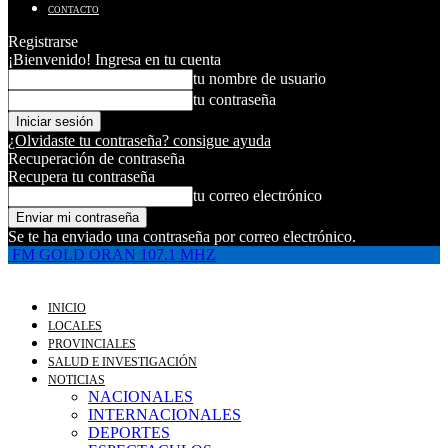
CONTACTO
Registrarse
¡Bienvenido! Ingresa en tu cuenta
tu nombre de usuario
tu contraseña
¿Olvidaste tu contraseña? consigue ayuda
Recuperación de contraseña
Recupera tu contraseña
tu correo electrónico
Se te ha enviado una contraseña por correo electrónico.
FM GOLD ORAN 107.1 MHZ
INICIO
LOCALES
PROVINCIALES
SALUD E INVESTIGACIÓN
NOTICIAS
NACIONALES
INTERNACIONALES
DEPORTES