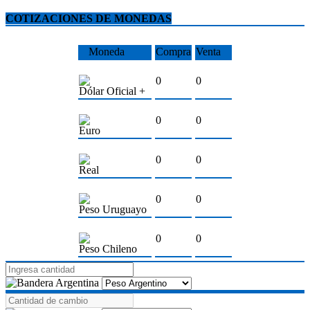
COTIZACIONES DE MONEDAS
Moneda
Compra
Venta
0
0
Dólar Oficial +
0
0
Euro
0
0
Real
0
0
Peso Uruguayo
0
0
Peso Chileno