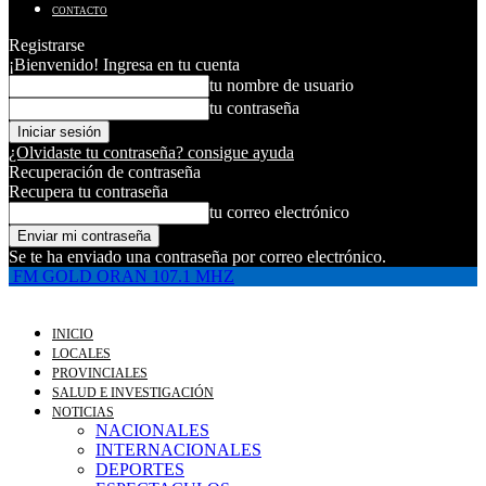
CONTACTO
Registrarse
¡Bienvenido! Ingresa en tu cuenta
tu nombre de usuario
tu contraseña
¿Olvidaste tu contraseña? consigue ayuda
Recuperación de contraseña
Recupera tu contraseña
tu correo electrónico
Se te ha enviado una contraseña por correo electrónico.
FM GOLD ORAN 107.1 MHZ
INICIO
LOCALES
PROVINCIALES
SALUD E INVESTIGACIÓN
NOTICIAS
NACIONALES
INTERNACIONALES
DEPORTES