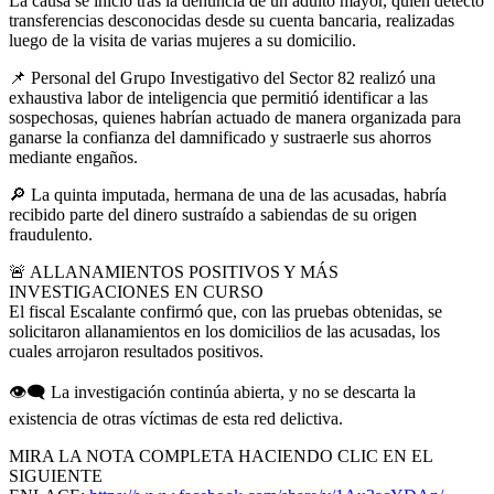
La causa se inició tras la denuncia de un adulto mayor, quien detectó
transferencias desconocidas desde su cuenta bancaria, realizadas
luego de la visita de varias mujeres a su domicilio.
📌
Personal del Grupo Investigativo del Sector 82 realizó una
exhaustiva labor de inteligencia que permitió identificar a las
sospechosas, quienes habrían actuado de manera organizada para
ganarse la confianza del damnificado y sustraerle sus ahorros
mediante engaños.
🔎
La quinta imputada, hermana de una de las acusadas, habría
recibido parte del dinero sustraído a sabiendas de su origen
fraudulento.
🚨
ALLANAMIENTOS POSITIVOS Y MÁS
INVESTIGACIONES EN CURSO
El fiscal Escalante confirmó que, con las pruebas obtenidas, se
solicitaron allanamientos en los domicilios de las acusadas, los
cuales arrojaron resultados positivos.
👁‍🗨
La investigación continúa abierta, y no se descarta la
existencia de otras víctimas de esta red delictiva.
MIRA LA NOTA COMPLETA HACIENDO CLIC EN EL
SIGUIENTE