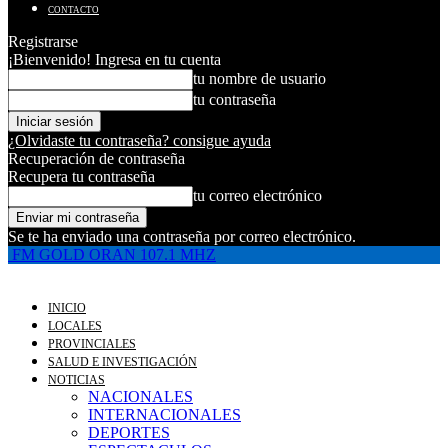
CONTACTO
Registrarse
¡Bienvenido! Ingresa en tu cuenta
tu nombre de usuario
tu contraseña
¿Olvidaste tu contraseña? consigue ayuda
Recuperación de contraseña
Recupera tu contraseña
tu correo electrónico
Se te ha enviado una contraseña por correo electrónico.
FM GOLD ORAN 107.1 MHZ
INICIO
LOCALES
PROVINCIALES
SALUD E INVESTIGACIÓN
NOTICIAS
NACIONALES
INTERNACIONALES
DEPORTES