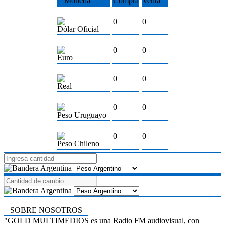
Moneda
Compra
Venta
0
0
Dólar Oficial +
0
0
Euro
0
0
Real
0
0
Peso Uruguayo
0
0
Peso Chileno
SOBRE NOSOTROS
"GOLD MULTIMEDIOS es una Radio FM audiovisual, con