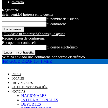
CONTACTO
Registrarse
¡Bienvenido! Ingresa en tu cuenta
tu nombre de usuario
tu contraseña
¿Olvidaste tu contraseña? consigue ayuda
Recuperación de contraseña
Recupera tu contraseña
tu correo electrónico
Se te ha enviado una contraseña por correo electrónico.
FM GOLD ORAN 107.1 MHZ
INICIO
LOCALES
PROVINCIALES
SALUD E INVESTIGACIÓN
NOTICIAS
NACIONALES
INTERNACIONALES
DEPORTES