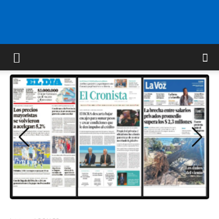
FM
GOLD
ORAN
107.1