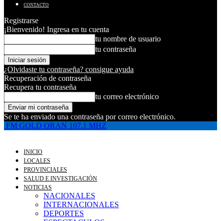
CONTACTO
Registrarse
¡Bienvenido! Ingresa en tu cuenta
tu nombre de usuario
tu contraseña
¿Olvidaste tu contraseña? consigue ayuda
Recuperación de contraseña
Recupera tu contraseña
tu correo electrónico
Se te ha enviado una contraseña por correo electrónico.
FM GOLD ORAN 107.1 MHZ
INICIO
LOCALES
PROVINCIALES
SALUD E INVESTIGACIÓN
NOTICIAS
NACIONALES
INTERNACIONALES
DEPORTES