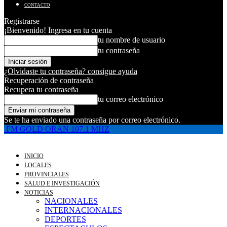
CONTACTO
Registrarse
¡Bienvenido! Ingresa en tu cuenta
tu nombre de usuario
tu contraseña
¿Olvidaste tu contraseña? consigue ayuda
Recuperación de contraseña
Recupera tu contraseña
tu correo electrónico
Se te ha enviado una contraseña por correo electrónico.
FM GOLD ORAN 107.1 MHZ
INICIO
LOCALES
PROVINCIALES
SALUD E INVESTIGACIÓN
NOTICIAS
NACIONALES
INTERNACIONALES
DEPORTES