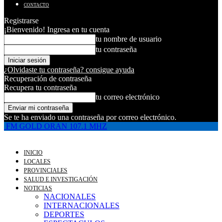
CONTACTO
Registrarse
¡Bienvenido! Ingresa en tu cuenta
tu nombre de usuario
tu contraseña
¿Olvidaste tu contraseña? consigue ayuda
Recuperación de contraseña
Recupera tu contraseña
tu correo electrónico
Se te ha enviado una contraseña por correo electrónico.
FM GOLD ORAN 107.1 MHZ
INICIO
LOCALES
PROVINCIALES
SALUD E INVESTIGACIÓN
NOTICIAS
NACIONALES
INTERNACIONALES
DEPORTES