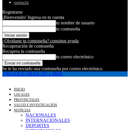
CONTACTO
Registrarse
¡Bienvenido! Ingresa en tu cuenta
tu nombre de usuario
tu contraseña
¿Olvidaste tu contraseña? consigue ayuda
Recuperación de contraseña
Recupera tu contraseña
tu correo electrónico
Se te ha enviado una contraseña por correo electrónico.
FM GOLD ORAN 107.1 MHZ
INICIO
LOCALES
PROVINCIALES
SALUD E INVESTIGACIÓN
NOTICIAS
NACIONALES
INTERNACIONALES
DEPORTES