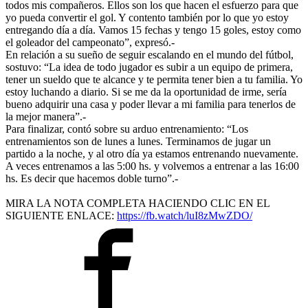
todos mis compañeros. Ellos son los que hacen el esfuerzo para que
yo pueda convertir el gol. Y contento también por lo que yo estoy
entregando día a día. Vamos 15 fechas y tengo 15 goles, estoy como
el goleador del campeonato”, expresó.-
En relación a su sueño de seguir escalando en el mundo del fútbol,
sostuvo: “La idea de todo jugador es subir a un equipo de primera,
tener un sueldo que te alcance y te permita tener bien a tu familia. Yo
estoy luchando a diario. Si se me da la oportunidad de irme, sería
bueno adquirir una casa y poder llevar a mi familia para tenerlos de
la mejor manera”.-
Para finalizar, contó sobre su arduo entrenamiento: “Los
entrenamientos son de lunes a lunes. Terminamos de jugar un
partido a la noche, y al otro día ya estamos entrenando nuevamente.
A veces entrenamos a las 5:00 hs. y volvemos a entrenar a las 16:00
hs. Es decir que hacemos doble turno”.-
MIRA LA NOTA COMPLETA HACIENDO CLIC EN EL
SIGUIENTE ENLACE:
https://fb.watch/luI8zMwZDO/