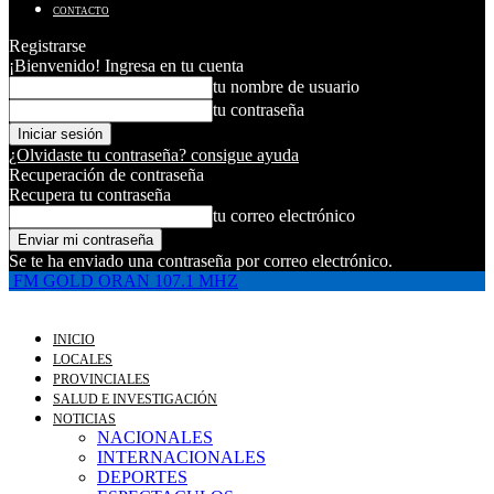
CONTACTO
Registrarse
¡Bienvenido! Ingresa en tu cuenta
tu nombre de usuario
tu contraseña
¿Olvidaste tu contraseña? consigue ayuda
Recuperación de contraseña
Recupera tu contraseña
tu correo electrónico
Se te ha enviado una contraseña por correo electrónico.
FM GOLD ORAN 107.1 MHZ
INICIO
LOCALES
PROVINCIALES
SALUD E INVESTIGACIÓN
NOTICIAS
NACIONALES
INTERNACIONALES
DEPORTES