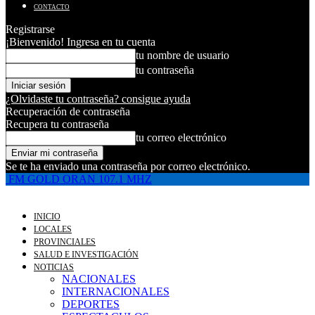
CONTACTO
Registrarse
¡Bienvenido! Ingresa en tu cuenta
tu nombre de usuario
tu contraseña
¿Olvidaste tu contraseña? consigue ayuda
Recuperación de contraseña
Recupera tu contraseña
tu correo electrónico
Se te ha enviado una contraseña por correo electrónico.
FM GOLD ORAN 107.1 MHZ
INICIO
LOCALES
PROVINCIALES
SALUD E INVESTIGACIÓN
NOTICIAS
NACIONALES
INTERNACIONALES
DEPORTES