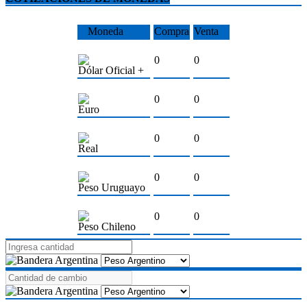
Moneda
Compra
Venta
0
0
Dólar Oficial +
0
0
Euro
0
0
Real
0
0
Peso Uruguayo
0
0
Peso Chileno