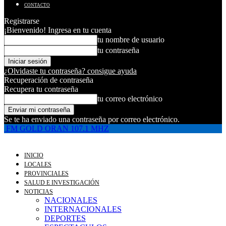
CONTACTO
Registrarse
¡Bienvenido! Ingresa en tu cuenta
tu nombre de usuario
tu contraseña
¿Olvidaste tu contraseña? consigue ayuda
Recuperación de contraseña
Recupera tu contraseña
tu correo electrónico
Se te ha enviado una contraseña por correo electrónico.
FM GOLD ORAN 107.1 MHZ
INICIO
LOCALES
PROVINCIALES
SALUD E INVESTIGACIÓN
NOTICIAS
NACIONALES
INTERNACIONALES
DEPORTES