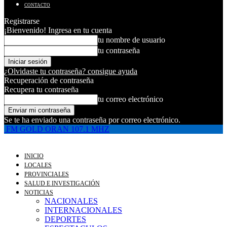
CONTACTO
Registrarse
¡Bienvenido! Ingresa en tu cuenta
tu nombre de usuario
tu contraseña
¿Olvidaste tu contraseña? consigue ayuda
Recuperación de contraseña
Recupera tu contraseña
tu correo electrónico
Se te ha enviado una contraseña por correo electrónico.
FM GOLD ORAN 107.1 MHZ
INICIO
LOCALES
PROVINCIALES
SALUD E INVESTIGACIÓN
NOTICIAS
NACIONALES
INTERNACIONALES
DEPORTES