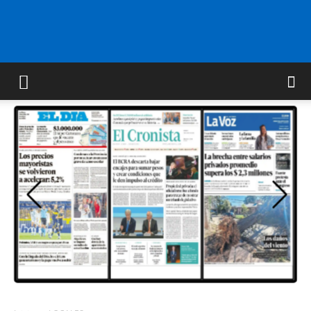
FM
GOLD
ORAN
107.1