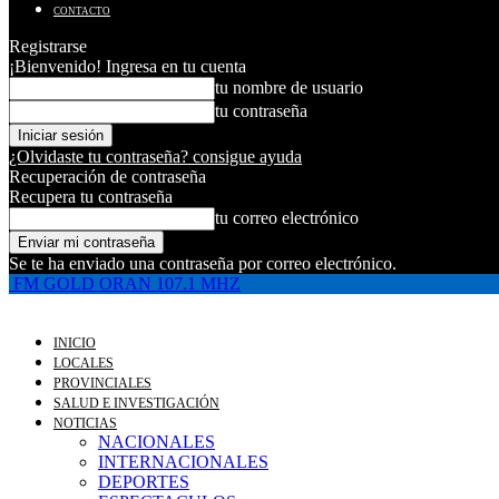
CONTACTO
Registrarse
¡Bienvenido! Ingresa en tu cuenta
tu nombre de usuario
tu contraseña
¿Olvidaste tu contraseña? consigue ayuda
Recuperación de contraseña
Recupera tu contraseña
tu correo electrónico
Se te ha enviado una contraseña por correo electrónico.
FM GOLD ORAN 107.1 MHZ
INICIO
LOCALES
PROVINCIALES
SALUD E INVESTIGACIÓN
NOTICIAS
NACIONALES
INTERNACIONALES
DEPORTES