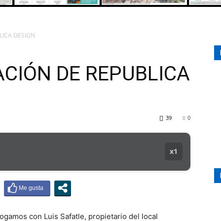
LICA DESIGN
107.1
CIÓN DE REPUBLICA
MHZ
39
0
x1
amos con Luis Safatle, propietario del local