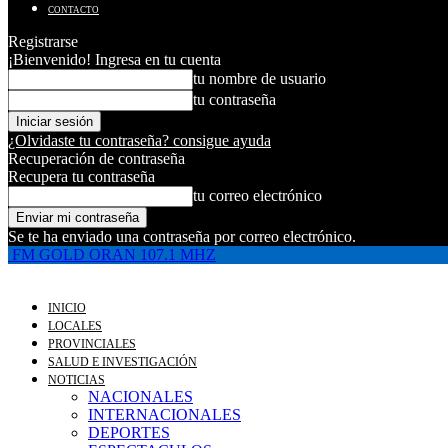
CONTACTO
Registrarse
¡Bienvenido! Ingresa en tu cuenta
tu nombre de usuario
tu contraseña
¿Olvidaste tu contraseña? consigue ayuda
Recuperación de contraseña
Recupera tu contraseña
tu correo electrónico
Se te ha enviado una contraseña por correo electrónico.
FM GOLD ORAN 107.1 MHZ
INICIO
LOCALES
PROVINCIALES
SALUD E INVESTIGACIÓN
NOTICIAS
NACIONALES
INTERNACIONALES
DEPORTES